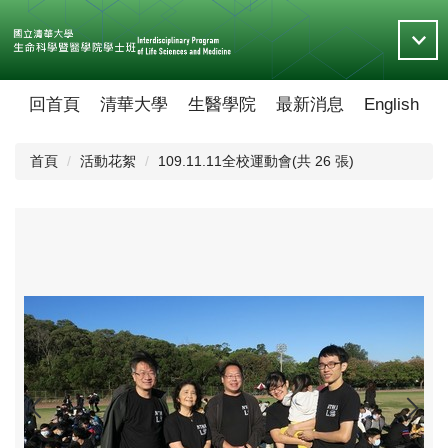
跳
到
主
要
內
回首頁
清華大學
生醫學院
最新消息
English
容
區
首頁
活動花絮
109.11.11全校運動會(共 26 張)