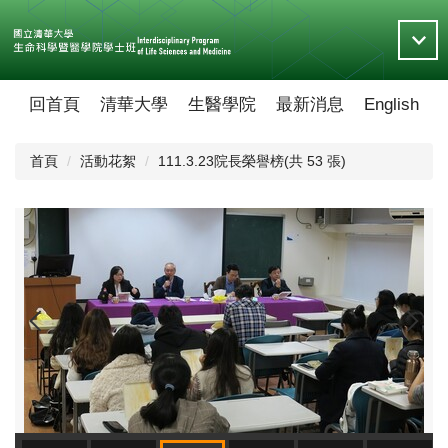
跳
到
主
要
內
回首頁
清華大學
生醫學院
最新消息
English
容
區
首頁
活動花絮
111.3.23院長榮譽榜(共 53 張)