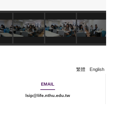
繁體
English
EMAIL
lsip@life.nthu.edu.tw