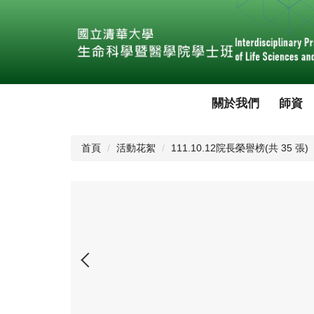
跳
到
主
要
內
容
區
關於我們
師資
首頁
活動花絮
111.10.12院長榮譽榜(共 35 張)