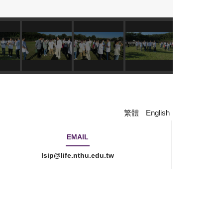
繁體
English
EMAIL
lsip@life.nthu.edu.tw