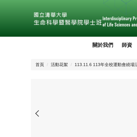
跳
到
主
要
內
容
區
關於我們
師資
首頁
活動花絮
113.11.6 113年全校運動會繞場活