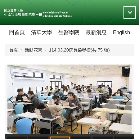
跳
到
主
要
內
回首頁
清華大學
生醫學院
最新消息
English
容
區
首頁
活動花絮
114.03.20院長榮譽榜(共 75 張)