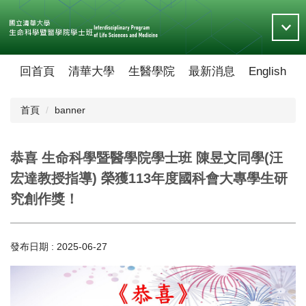
跳
到
主
要
內
回首頁
清華大學
生醫學院
最新消息
English
容
區
首頁
banner
恭喜 生命科學暨醫學院學士班 陳昱文同學(汪
宏達教授指導) 榮獲113年度國科會大專學生研
究創作獎！
發布日期 :
2025-06-27